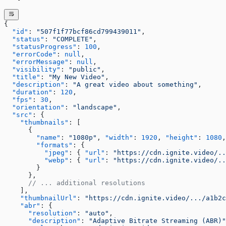
{
  "id"
: 
"507f1f77bcf86cd799439011"
,
  "status"
: 
"COMPLETE"
,
  "statusProgress"
: 
100
,
  "errorCode"
: 
null
,
  "errorMessage"
: 
null
,
  "visibility"
: 
"public"
,
  "title"
: 
"My New Video"
,
  "description"
: 
"A great video about something"
,
  "duration"
: 
120
,
  "fps"
: 
30
,
  "orientation"
: 
"landscape"
,
  "src"
: {
    "thumbnails"
: [
      {
        "name"
: 
"1080p"
, 
"width"
: 
1920
, 
"height"
: 
1080
,
        "formats"
: {
          "jpeg"
: { 
"url"
: 
"https://cdn.ignite.video/..
          "webp"
: { 
"url"
: 
"https://cdn.ignite.video/..
        }
      },
      // ... additional resolutions
    ],
    "thumbnailUrl"
: 
"https://cdn.ignite.video/.../a1b2c
    "abr"
: {
      "resolution"
: 
"auto"
,
      "description"
: 
"Adaptive Bitrate Streaming (ABR)"