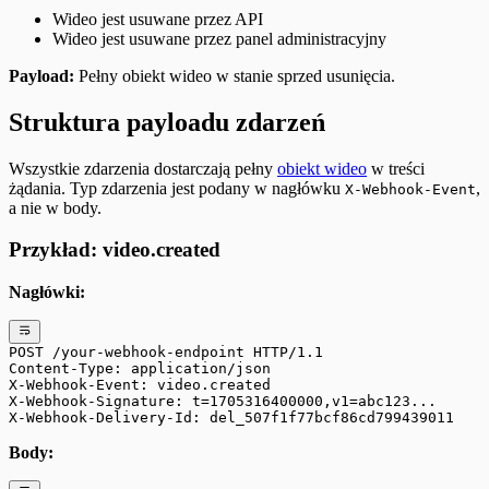
Wideo jest usuwane przez API
Wideo jest usuwane przez panel administracyjny
Payload:
Pełny obiekt wideo w stanie sprzed usunięcia.
Struktura payloadu zdarzeń
Wszystkie zdarzenia dostarczają pełny
obiekt wideo
w treści
żądania. Typ zdarzenia jest podany w nagłówku
,
X-Webhook-Event
a nie w body.
Przykład: video.created
Nagłówki:
POST /your-webhook-endpoint HTTP/1.1
Content-Type: application/json
X-Webhook-Event: video.created
X-Webhook-Signature: t=1705316400000,v1=abc123...
X-Webhook-Delivery-Id: del_507f1f77bcf86cd799439011
Body: