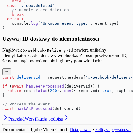
    break
;
  case
 'video.deleted'
:
    // Handle video deletion
    break
;
  default
:
    console.
log
(
'Unknown event type:'
, eventType);
}
Używaj ID dostawy do idempotentności
Nagłówek
zawiera unikalny
X-Webhook-Delivery-Id
identyfikator każdej dostawy webhooka. Zapisuj przetworzone ID,
żeby uniknąć podwójnej obsługi przy ponowieniach:
const
 deliveryId
 =
 request.headers[
'x-webhook-delivery-
if
 (
await
 hasBeenProcessed
(deliveryId)) {
  return
 res.
status
(
200
).
json
({ received: 
true
, duplica
}
// Process the event...
await
 markAsProcessed
(deliveryId);
Przegląd
Weryfikacja podpisu
Dokumentacja Ignite Video Cloud.
Nota prawna
•
Polityka prywatności