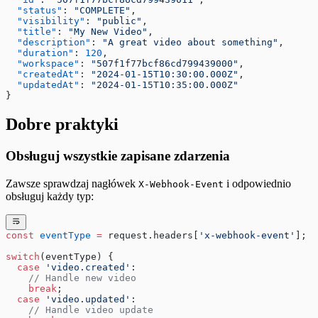
  "status"
: 
"COMPLETE"
,
  "visibility"
: 
"public"
,
  "title"
: 
"My New Video"
,
  "description"
: 
"A great video about something"
,
  "duration"
: 
120
,
  "workspace"
: 
"507f1f77bcf86cd799439000"
,
  "createdAt"
: 
"2024-01-15T10:30:00.000Z"
,
  "updatedAt"
: 
"2024-01-15T10:35:00.000Z"
}
Dobre praktyki
Obsługuj wszystkie zapisane zdarzenia
Zawsze sprawdzaj nagłówek
i odpowiednio
X-Webhook-Event
obsługuj każdy typ:
const
 eventType
 =
 request.headers[
'x-webhook-event'
];
switch
(eventType) {
  case
 'video.created'
:
    // Handle new video
    break
;
  case
 'video.updated'
:
    // Handle video update