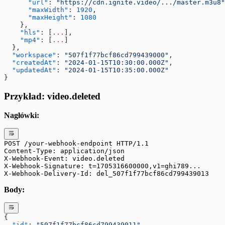
      "url"
: 
"https://cdn.ignite.video/.../master.m3u8"
      "maxWidth"
: 
1920
,
      "maxHeight"
: 
1080
    },
    "hls"
: [
...
],
    "mp4"
: [
...
]
  },
  "workspace"
: 
"507f1f77bcf86cd799439000"
,
  "createdAt"
: 
"2024-01-15T10:30:00.000Z"
,
  "updatedAt"
: 
"2024-01-15T10:35:00.000Z"
}
Przykład: video.deleted
Nagłówki:
POST /your-webhook-endpoint HTTP/1.1
Content-Type: application/json
X-Webhook-Event: video.deleted
X-Webhook-Signature: t=1705316600000,v1=ghi789...
X-Webhook-Delivery-Id: del_507f1f77bcf86cd799439013
Body:
{
  "id"
: 
"507f1f77bcf86cd799439011"
,