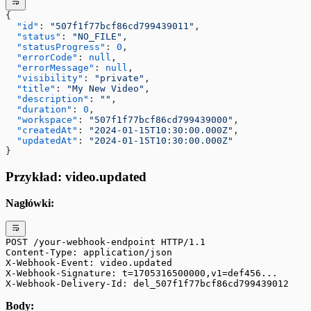
{
  "id"
: 
"507f1f77bcf86cd799439011"
,
  "status"
: 
"NO_FILE"
,
  "statusProgress"
: 
0
,
  "errorCode"
: 
null
,
  "errorMessage"
: 
null
,
  "visibility"
: 
"private"
,
  "title"
: 
"My New Video"
,
  "description"
: 
""
,
  "duration"
: 
0
,
  "workspace"
: 
"507f1f77bcf86cd799439000"
,
  "createdAt"
: 
"2024-01-15T10:30:00.000Z"
,
  "updatedAt"
: 
"2024-01-15T10:30:00.000Z"
}
Przykład: video.updated
Nagłówki:
POST /your-webhook-endpoint HTTP/1.1
Content-Type: application/json
X-Webhook-Event: video.updated
X-Webhook-Signature: t=1705316500000,v1=def456...
X-Webhook-Delivery-Id: del_507f1f77bcf86cd799439012
Body: