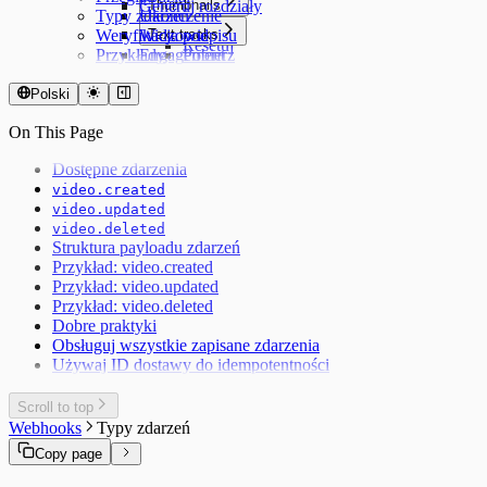
Generuj rozdziały
Thumbnails
Typy zdarzeń
Ukończenie
Utwórz
Weryfikacja podpisu
Widzowie
Text tracks
Resetuj
Przykłady
Engagement
Pobierz
Na żywo
Utwórz
Zaktualizuj
Polski
Usuń
On This Page
Dostępne zdarzenia
video.created
video.updated
video.deleted
Struktura payloadu zdarzeń
Przykład: video.created
Przykład: video.updated
Przykład: video.deleted
Dobre praktyki
Obsługuj wszystkie zapisane zdarzenia
Używaj ID dostawy do idempotentności
Scroll to top
Webhooks
Typy zdarzeń
Copy page