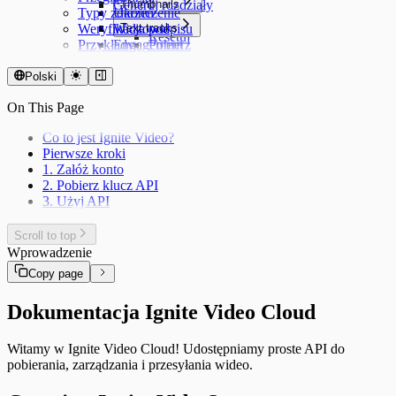
Generuj rozdziały
Thumbnails
Typy zdarzeń
Ukończenie
Utwórz
Weryfikacja podpisu
Widzowie
Text tracks
Resetuj
Przykłady
Engagement
Pobierz
Na żywo
Utwórz
Zaktualizuj
Polski
Usuń
On This Page
Co to jest Ignite Video?
Pierwsze kroki
1. Załóż konto
2. Pobierz klucz API
3. Użyj API
Scroll to top
Wprowadzenie
Copy page
Dokumentacja Ignite Video Cloud
Witamy w Ignite Video Cloud! Udostępniamy proste API do
pobierania, zarządzania i przesyłania wideo.