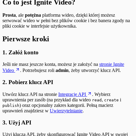
Co to jest Ignite Video?
Prosta
, ale
potężna
platforma wideo, dzięki której możesz
serwować wideo w pełni bez plików cookie i bez banera zgody na
pliki cookie w interfejsie użytkownika.
Pierwsze kroki
1. Załóż konto
Jeśli nie masz jeszcze konta, możesz je założyć na
stronie Ignite
Video
. Potrzebujesz roli
admin
, żeby utworzyć klucz API.
2. Pobierz klucz API
Utwórz klucz API na stronie
Integracje API
. Wybierz
uprawnienia per zasób (na przykład dla wideo
,
i
read
create
) oraz opcjonalny zakres kategorii. Pełną macierz
publish
uprawnień znajdziesz w
Uwierzytelnianie
.
3. Użyj API
Użyj klucza API, żeby skonfigurować Ignite Video API w swojej