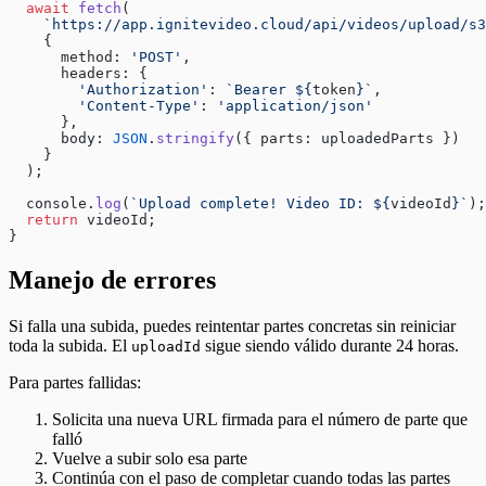
  await
 fetch
(
    `https://app.ignitevideo.cloud/api/videos/upload/s3
    {
      method: 
'POST'
,
      headers: {
        'Authorization'
: 
`Bearer ${
token
}`
,
        'Content-Type'
: 
'application/json'
      },
      body: 
JSON
.
stringify
({ parts: uploadedParts })
    }
  );
  console.
log
(
`Upload complete! Video ID: ${
videoId
}`
);
  return
 videoId;
}
Manejo de errores
Si falla una subida, puedes reintentar partes concretas sin reiniciar
toda la subida. El
sigue siendo válido durante 24 horas.
uploadId
Para partes fallidas:
Solicita una nueva URL firmada para el número de parte que
falló
Vuelve a subir solo esa parte
Continúa con el paso de completar cuando todas las partes