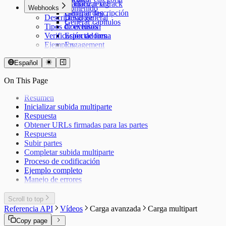
Actualizar tag
Traducir text track
Webhooks
Contenido
Eliminar tag
Generar descripción
Descripción general
Desglose
Generar capítulos
Tipos de eventos
Conclusión
Verificación de firma
Espectadores
Ejemplos
Engagement
En vivo
Español
On This Page
Resumen
Inicializar subida multiparte
Respuesta
Obtener URLs firmadas para las partes
Respuesta
Subir partes
Completar subida multiparte
Proceso de codificación
Ejemplo completo
Manejo de errores
Scroll to top
Referencia API
Vídeos
Carga avanzada
Carga multipart
Copy page