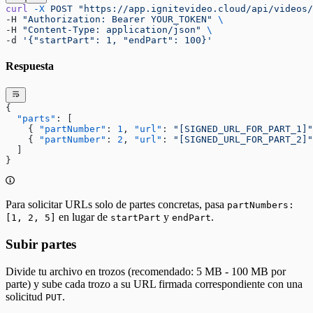
curl
 -X
 POST
 "https://app.ignitevideo.cloud/api/videos/
-H 
"Authorization: Bearer YOUR_TOKEN"
 \
-H 
"Content-Type: application/json"
 \
-d 
'{"startPart": 1, "endPart": 100}'
Respuesta
{
  "parts"
: [
    { 
"partNumber"
: 
1
, 
"url"
: 
"[SIGNED_URL_FOR_PART_1]"
    { 
"partNumber"
: 
2
, 
"url"
: 
"[SIGNED_URL_FOR_PART_2]"
  ]
}
Para solicitar URLs solo de partes concretas, pasa
partNumbers:
en lugar de
y
.
[1, 2, 5]
startPart
endPart
Subir partes
Divide tu archivo en trozos (recomendado: 5 MB - 100 MB por
parte) y sube cada trozo a su URL firmada correspondiente con una
solicitud
.
PUT