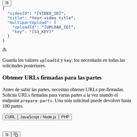
{
  "videoId"
: 
"[VIDEO_ID]"
,
  "title"
: 
"Your video title"
,
  "multipartUpload"
: {
    "uploadId"
: 
"[UPLOAD_ID]"
,
    "key"
: 
"[S3_KEY]"
  }
}
Guarda los valores
y
; los necesitarás en todas las
uploadId
key
solicitudes posteriores.
Obtener URLs firmadas para las partes
Antes de subir las partes, necesitas obtener URLs pre-firmadas.
Solicita URLs firmadas para varias partes a la vez usando el
endpoint
. Una sola solicitud puede devolver hasta
prepare-parts
100 partes.
CURL
JavaScript / Node.js
PHP