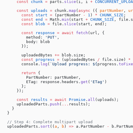
      const
 chunk
 =
 parts.
slice
(i, i 
+
 CONCURRENT_UPLOA
      const
 uploads
 =
 chunk.
map
(
async
 ({ 
partNumber
, 
ur
        const
 start
 =
 (partNumber 
-
 1
) 
*
 CHUNK_SIZE
;
        const
 end
 =
 Math.
min
(start 
+
 CHUNK_SIZE
, file.s
        const
 blob
 =
 file.
slice
(start, end);
        const
 response
 =
 await
 fetch
(url, {
          method: 
'PUT'
,
          body: blob
        });
        uploadedBytes 
+=
 blob.size;
        const
 progress
 =
 (uploadedBytes 
/
 file.size) 
*
 
        console.
log
(
`Upload progress: ${
progress
.
toFixe
        return
 {
          PartNumber: partNumber,
          ETag: response.headers.
get
(
'ETag'
)
        };
      });
      const
 results
 =
 await
 Promise
.
all
(uploads);
      uploadedParts.
push
(
...
results);
    }
  }
  // Step 4: Complete multipart upload
  uploadedParts.
sort
((
a
, 
b
) 
=>
 a.PartNumber 
-
 b.PartNum