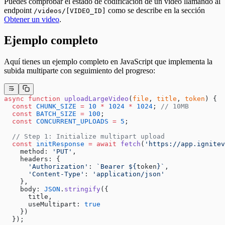
Puedes comprobar el estado de codificación de un video llamando al
endpoint
como se describe en la sección
/videos/[VIDEO_ID]
Obtener un video
.
Ejemplo completo
Aquí tienes un ejemplo completo en JavaScript que implementa la
subida multiparte con seguimiento del progreso:
async
 function
 uploadLargeVideo
(
file
, 
title
, 
token
) {
  const
 CHUNK_SIZE
 =
 10
 *
 1024
 *
 1024
; 
// 10MB
  const
 BATCH_SIZE
 =
 100
;
  const
 CONCURRENT_UPLOADS
 =
 5
;
  // Step 1: Initialize multipart upload
  const
 initResponse
 =
 await
 fetch
(
'https://app.ignitev
    method: 
'PUT'
,
    headers: {
      'Authorization'
: 
`Bearer ${
token
}`
,
      'Content-Type'
: 
'application/json'
    },
    body: 
JSON
.
stringify
({
      title,
      useMultipart: 
true
    })
  });