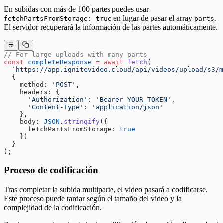
En subidas con más de 100 partes puedes usar
en lugar de pasar el array
.
fetchPartsFromStorage: true
parts
El servidor recuperará la información de las partes automáticamente.
// For large uploads with many parts
const
 completeResponse
 =
 await
 fetch
(
  `https://app.ignitevideo.cloud/api/videos/upload/s3/m
  {
    method: 
'POST'
,
    headers: {
      'Authorization'
: 
'Bearer YOUR_TOKEN'
,
      'Content-Type'
: 
'application/json'
    },
    body: 
JSON
.
stringify
({
      fetchPartsFromStorage: 
true
    })
  }
);
Proceso de codificación
Tras completar la subida multiparte, el video pasará a codificarse.
Este proceso puede tardar según el tamaño del video y la
complejidad de la codificación.