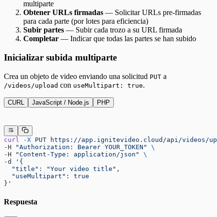
multiparte
Obtener URLs firmadas
— Solicitar URLs pre-firmadas
para cada parte (por lotes para eficiencia)
Subir partes
— Subir cada trozo a su URL firmada
Completar
— Indicar que todas las partes se han subido
Inicializar subida multiparte
Crea un objeto de video enviando una solicitud
a
PUT
con
.
/videos/upload
useMultipart: true
CURL
JavaScript / Node.js
PHP
curl
 -X
 PUT
 https://app.ignitevideo.cloud/api/videos/up
-H 
"Authorization: Bearer YOUR_TOKEN"
 \
-H 
"Content-Type: application/json"
 \
-d 
'{
  "title": "Your video title",
  "useMultipart": true
}'
Respuesta