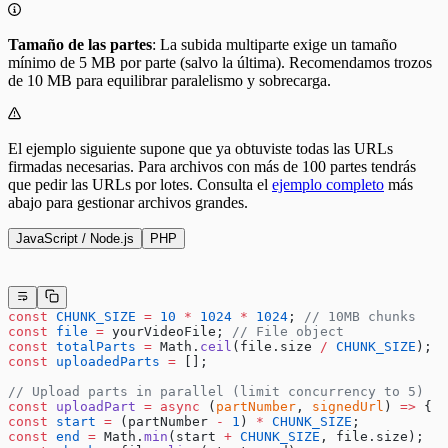
Tamaño de las partes
: La subida multiparte exige un tamaño
mínimo de 5 MB por parte (salvo la última). Recomendamos trozos
de 10 MB para equilibrar paralelismo y sobrecarga.
El ejemplo siguiente supone que ya obtuviste todas las URLs
firmadas necesarias. Para archivos con más de 100 partes tendrás
que pedir las URLs por lotes. Consulta el
ejemplo completo
más
abajo para gestionar archivos grandes.
JavaScript / Node.js
PHP
const
 CHUNK_SIZE
 =
 10
 *
 1024
 *
 1024
; 
// 10MB chunks
const
 file
 =
 yourVideoFile; 
// File object
const
 totalParts
 =
 Math.
ceil
(file.size 
/
 CHUNK_SIZE
);
const
 uploadedParts
 =
 [];
// Upload parts in parallel (limit concurrency to 5)
const
 uploadPart
 =
 async
 (
partNumber
, 
signedUrl
) 
=>
 {
const
 start
 =
 (partNumber 
-
 1
) 
*
 CHUNK_SIZE
;
const
 end
 =
 Math.
min
(start 
+
 CHUNK_SIZE
, file.size);