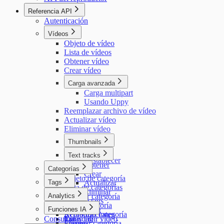
Referencia API
Autenticación
Vídeos
Objeto de vídeo
Lista de vídeos
Obtener vídeo
Crear vídeo
Carga avanzada
Carga multipart
Usando Uppy
Reemplazar archivo de vídeo
Actualizar vídeo
Eliminar vídeo
Thumbnails
Crear
Text tracks
Restablecer
Obtener
Categorías
Crear
Objeto de categoría
Tags
Actualizar
Lista de categorías
Objeto
Eliminar
Analytics
Obtener categoría
Lista de tags
Crear categoría
Resumen
Funciones IA
Obtener tag
Actualizar categoría
Reproducciones
Consultas
Crear tag
Transcribir vídeo
Eliminar categoría
Fuentes