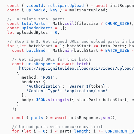
  const
 { 
videoId
, 
multipartUpload
 } 
=
 await
 initRespon
  const
 { 
uploadId
, 
key
 } 
=
 multipartUpload;
  // Calculate total parts
  const
 totalParts
 =
 Math.
ceil
(file.size 
/
 CHUNK_SIZE
);
  const
 uploadedParts
 =
 [];
  let
 uploadedBytes 
=
 0
;
  // Step 2 & 3: Get signed URLs and upload parts in ba
  for
 (
let
 batchStart 
=
 1
; batchStart 
<=
 totalParts; ba
    const
 batchEnd
 =
 Math.
min
(batchStart 
+
 BATCH_SIZE
 -
    // Get signed URLs for this batch
    const
 urlsResponse
 =
 await
 fetch
(
      `https://app.ignitevideo.cloud/api/videos/upload/
      {
        method: 
'POST'
,
        headers: {
          'Authorization'
: 
`Bearer ${
token
}`
,
          'Content-Type'
: 
'application/json'
        },
        body: 
JSON
.
stringify
({ startPart: batchStart, e
      }
    );
    const
 { 
parts
 } 
=
 await
 urlsResponse.
json
();
    // Upload parts with concurrency limit
    for
 (
let
 i 
=
 0
; i 
<
 parts.
length
; i 
+=
 CONCURRENT_U