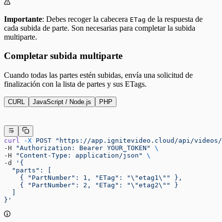
Importante
: Debes recoger la cabecera
de la respuesta de
ETag
cada subida de parte. Son necesarias para completar la subida
multiparte.
Completar subida multiparte
Cuando todas las partes estén subidas, envía una solicitud de
finalización con la lista de partes y sus ETags.
CURL
JavaScript / Node.js
PHP
curl
 -X
 POST
 "https://app.ignitevideo.cloud/api/videos/
-H 
"Authorization: Bearer YOUR_TOKEN"
 \
-H 
"Content-Type: application/json"
 \
-d 
'{
  "parts": [
    { "PartNumber": 1, "ETag": "\"etag1\"" },
    { "PartNumber": 2, "ETag": "\"etag2\"" }
  ]
}'