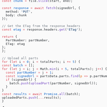
const
 chunk
 =
 file.
slice
(start, end);
const
 response
 =
 await
 fetch
(signedUrl, {
  method: 
'PUT'
,
  body: chunk
});
// Get the ETag from the response headers
const
 etag
 =
 response.headers.
get
(
'ETag'
);
return
 {
  PartNumber: partNumber,
  ETag: etag
};
};
// Upload all parts
for
 (
let
 i 
=
 0
; i 
<
 totalParts; i 
+=
 5
) {
const
 batch
 =
 [];
for
 (
let
 j 
=
 i; j 
<
 Math.
min
(i 
+
 5
, totalParts); j
++
) {
  const
 partNumber
 =
 j 
+
 1
;
  const
 signedUrl
 =
 partsData.parts.
find
(
p
 =>
 p.partNum
  if
 (signedUrl) {
    batch.
push
(
uploadPart
(partNumber, signedUrl));
  }
}
const
 results
 =
 await
 Promise
.
all
(batch);
uploadedParts.
push
(
...
results);
}