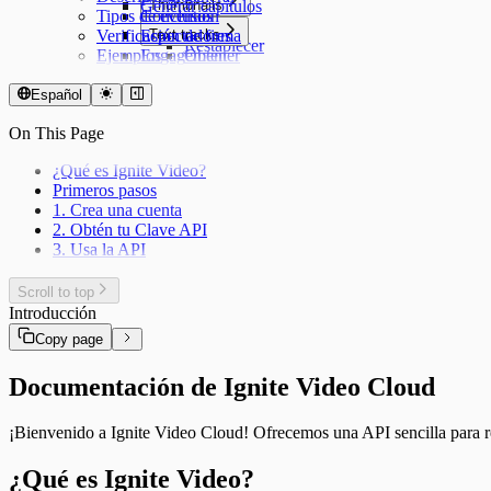
Generar capítulos
Thumbnails
Tipos de eventos
Conclusión
Crear
Verificación de firma
Espectadores
Text tracks
Restablecer
Ejemplos
Engagement
Obtener
En vivo
Crear
Actualizar
Español
Eliminar
On This Page
¿Qué es Ignite Video?
Primeros pasos
1. Crea una cuenta
2. Obtén tu Clave API
3. Usa la API
Scroll to top
Introducción
Copy page
Documentación de Ignite Video Cloud
¡Bienvenido a Ignite Video Cloud! Ofrecemos una API sencilla para re
¿Qué es Ignite Video?