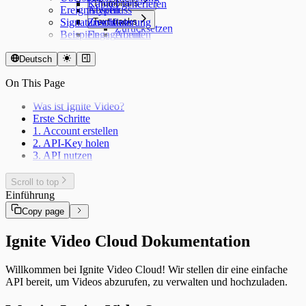
Kapitel generieren
Thumbnails
Ereignistypen
Abschluss
Erstellen
Signaturverifizierung
Zuschauer
Text tracks
Zurücksetzen
Beispiele
Engagement
Abrufen
Live
Erstellen
Aktualisieren
Deutsch
Löschen
On This Page
Was ist Ignite Video?
Erste Schritte
1. Account erstellen
2. API-Key holen
3. API nutzen
Scroll to top
Einführung
Copy page
Ignite Video Cloud Dokumentation
Willkommen bei Ignite Video Cloud! Wir stellen dir eine einfache
API bereit, um Videos abzurufen, zu verwalten und hochzuladen.